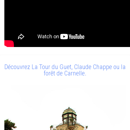
Découvrez La Tour du Guet, Claude Chappe ou la
forêt de Carnelle.